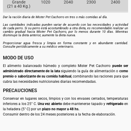
Grande
1020
2040
2300
2400
(21 a 40 Kg.)
Dar la ración diaria de Mister Pet Cachorro en tres o más comidas al día.
Las cantidades indicadas pueden variar de acuerdo con las necesidades y actividad
de cada perro. Si su perro está acostumbrado a otra dieta, es recomendable realizar un
cambio gradual hacia Mister Pet Cachorro, por lo menos durante 10 días. Mientras
disminuye la dieta anterior, aumente la dieta nueva.
Proporcionar agua fresca y limpia en forma constante y en abundante cantidad.
Consulte periódicamente a su médico veterinario.
MODO DE USO
El alimento balanceado húmedo y completo Mister Pet Cachorro
puede ser
administrado directamente de la lata
siguiendo la guía de alimentación o
como
premio
o saborizante de su comida habitual
, combinando las raciones para que
cubra las necesidades nutricionales diarias recomendadas.
PRECAUCIONES
Conservar en lugares secos, limpios y con los envases cerrados, temperaturas
inferiores a los 25° C.
Una vez abierto
debe mantenerse tapado y
refrigerado
en
la heladera (5° C) por un
plazo no mayor a 48 hs.
Consumir dentro de los 24 meses posteriores a la fecha de elaboración.