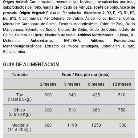
Origen Animal:
Carne vacuna, menudencias bovinas, menudencias porcinas,
subproductos de Pollo, harina de Hígado de Merluza, aceite de pollo, Aceite de
pescado.
Origen Vegetal:
Pulpa de Remolacha.
Vitaminas:
A, D3, E, K3, B1, B2,
B6, B12, Nicotinamida, Pantotenato de Calcio, Ácido Fólico, Biotina, Colina.
Minerales: Carbonato de Calcio, Fosfato Monodicálcico, Óxido de Zinc, Óxido
Manganoso, Selenito de Sodio, Cloruro de Sodio, Óxido de Cobre, Iodato de
Calcio, Sulfato de Hierro, Bisulfato de Sodio.
Aditivos Nutricionales:
L-Lisina, DL-
Metionina.
Antioxidantes:
BHT/BHA.
Aditivos Funcionales:
Mananooligosacáridos, Extracto de Yucca schidigera, Condrioitin sulfato,
Glucosamina.
GUÍA DE ALIMENTACIÓN
Tamaño
Edad / Grs. por día (máx)
2 meses
3 meses
6 meses
12 meses
Toy
300
340
425
510
(Hasta 5kg.)
Chico
300
510
680
750
(6 a 10 Kg.)
Mediano
600
1190
1250
1300
(11 a 20Kg.)