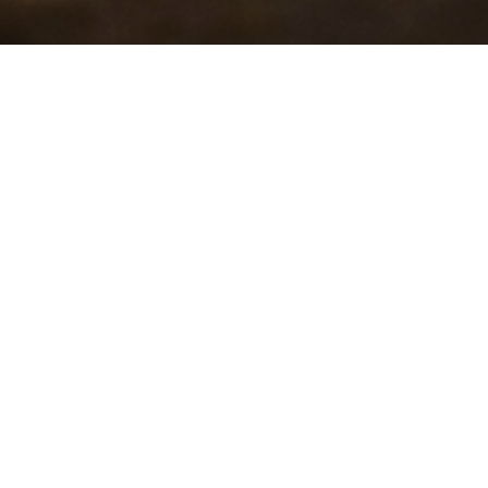
¿Qué
Comunidad
Medio Ambiente
Gestión responsable de
Compra de insumos a
residuos
proveedores
nacionales y locales
Programas de reciclaje
Promoción de la
Optimización de
diversidad e inclusión
procesos
Desarrollo económico
Desarrollo de
regional
soluciones con menor
impacto ambiental
Relaciones
responsables con
nuestra cadena de