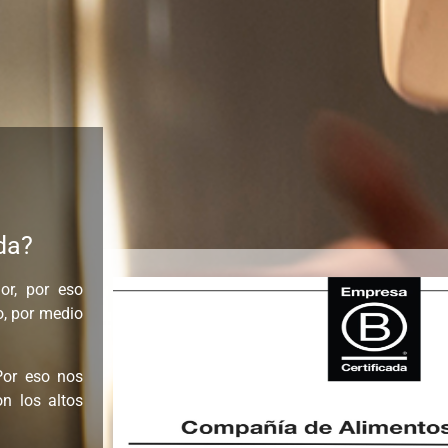
da?
r, por eso
o, por medio
or eso nos
n los altos