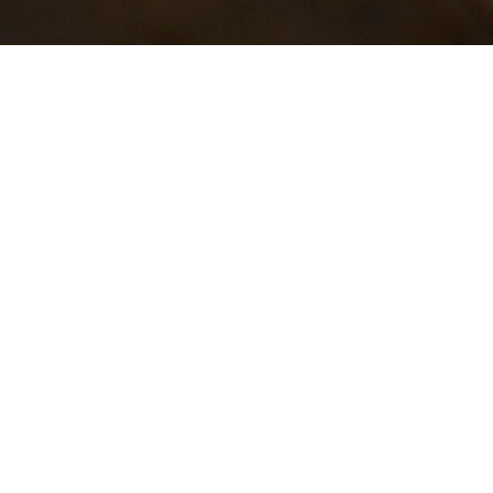
 acciones realizamos?
Clientes
Trabajadores
Escucha activa a
Cultura de seguridad
clientes
laboral
Mejora continua
Capacitación continua
Comunicación
Beneficios para
responsable
nuestros colaboradore
Calidad en cada
Desarrollo y
producto
crecimiento interno