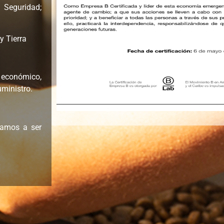
 Seguridad;
y Tierra
 económico,
uministro.
tamos a ser