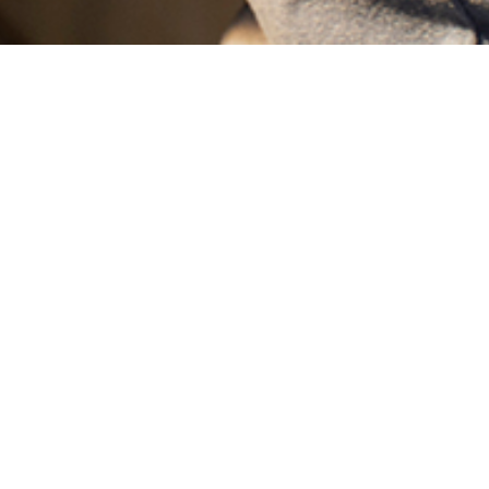
Gobernanza
Propósito protegido
legalmente
Código de ética y
políticas de
transparencia
s
Gestión basada en la
mejora continua
Evaluación permanente
de nuestro impacto